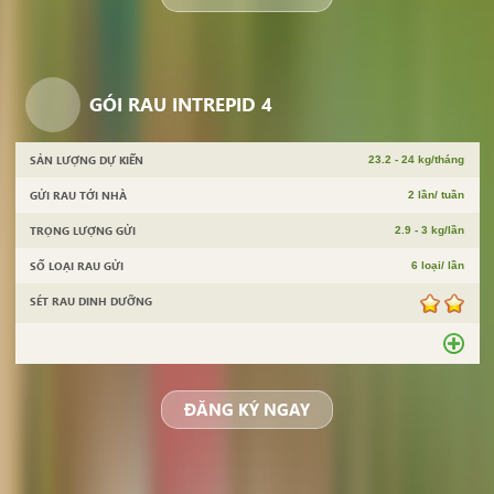
GÓI RAU INTREPID 4
SẢN LƯỢNG DỰ KIẾN
23.2 - 24 kg/tháng
GỬI RAU TỚI NHÀ
2 lần/ tuần
TRỌNG LƯỢNG GỬI
2.9 - 3 kg/lần
SỐ LOẠI RAU GỬI
6 loại/ lần
SÉT RAU DINH DƯỠNG
ĐĂNG KÝ NGAY