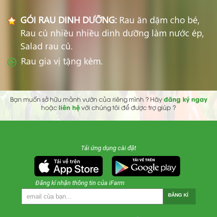
GÓI RAU DINH DƯỠNG:
Rau ăn dặm cho bé,
Rau củ nhiều nhiều dinh dưỡng làm nước ép,
Salad rau củ.
Rau gia vị tặng kèm.
đăng ký ngay
Bạn muốn sở hữu mảnh vườn của riêng mình ? Hãy
liên hệ
hoặc
với chúng tôi để được trợ giúp ?
Tải ứng dụng cài đặt
Đăng kí nhận thông tin của iFarm
ĐĂNG KÍ