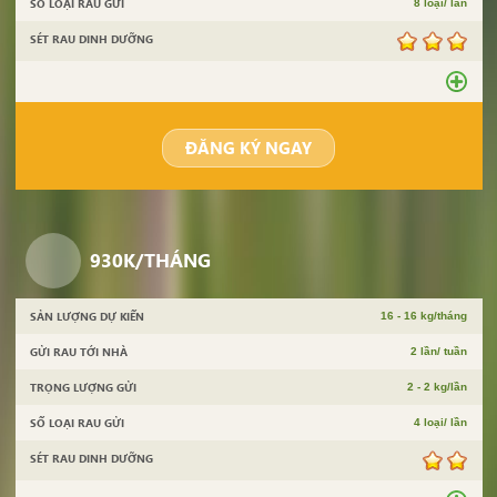
SỐ LOẠI RAU GỬI
8 loại/ lần
SÉT RAU DINH DƯỠNG
ĐĂNG KÝ NGAY
930K/THÁNG
SẢN LƯỢNG DỰ KIẾN
16 - 16 kg/tháng
GỬI RAU TỚI NHÀ
2 lần/ tuần
TRỌNG LƯỢNG GỬI
2 - 2 kg/lần
SỐ LOẠI RAU GỬI
4 loại/ lần
SÉT RAU DINH DƯỠNG