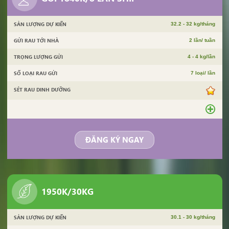
SẢN LƯỢNG DỰ KIẾN
32.2 - 32 kg/tháng
GỬI RAU TỚI NHÀ
2 lần/ tuần
TRỌNG LƯỢNG GỬI
4 - 4 kg/lần
SỐ LOẠI RAU GỬI
7 loại/ lần
SÉT RAU DINH DƯỠNG
ĐĂNG KÝ NGAY
1950K/30KG
SẢN LƯỢNG DỰ KIẾN
30.1 - 30 kg/tháng