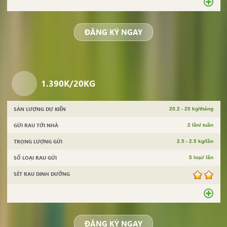
ĐĂNG KÝ NGAY
1.390K/20KG
SẢN LƯỢNG DỰ KIẾN
20.2 - 20 kg/tháng
GỬI RAU TỚI NHÀ
2 lần/ tuần
TRỌNG LƯỢNG GỬI
2.5 - 2.5 kg/lần
SỐ LOẠI RAU GỬI
5 loại/ lần
SÉT RAU DINH DƯỠNG
ĐĂNG KÝ NGAY