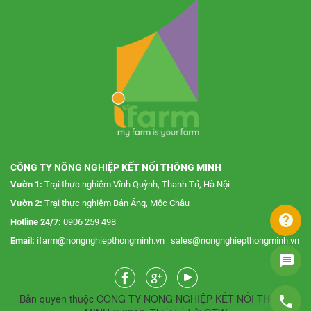
CÔNG TY NÔNG NGHIỆP KẾT NỐI THÔNG MINH
Vườn 1:
Trại thực nghiệm Vĩnh Quỳnh, Thanh Trì, Hà Nội
Vườn 2:
Trại thực nghiệm Bản Áng, Mộc Châu
help
Hotline 24/7:
0906 259 498
Email:
ifarm@nongnghiepthongminh.vn
sales@nongnghiepthongminh.vn
message
Bản quyền thuộc CÔNG TY NÔNG NGHIỆP KẾT NỐI THÔNG
phone