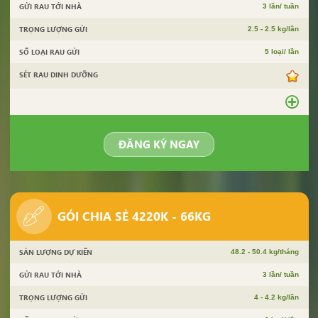
GỬI RAU TỚI NHÀ
3 lần/ tuần
TRỌNG LƯỢNG GỬI
2.5 - 2.5 kg/lần
SỐ LOẠI RAU GỬI
5 loại/ lần
SÉT RAU DINH DƯỠNG
ĐĂNG KÝ NGAY
GÓI CHIA SẺ 4220K - 66KG
SẢN LƯỢNG DỰ KIẾN
48.2 - 50.4 kg/tháng
GỬI RAU TỚI NHÀ
3 lần/ tuần
TRỌNG LƯỢNG GỬI
4 - 4.2 kg/lần