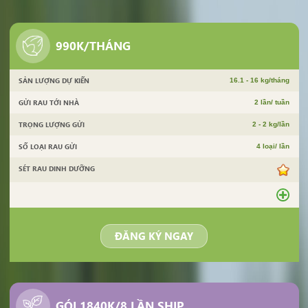
990K/THÁNG
SẢN LƯỢNG DỰ KIẾN
16.1 - 16 kg/tháng
GỬI RAU TỚI NHÀ
2 lần/ tuần
TRỌNG LƯỢNG GỬI
2 - 2 kg/lần
SỐ LOẠI RAU GỬI
4 loại/ lần
SÉT RAU DINH DƯỠNG
ĐĂNG KÝ NGAY
GÓI 1840K/8 LẦN SHIP