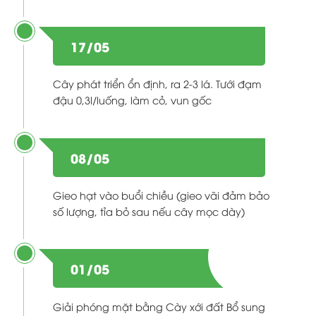
17/05
Cây phát triển ổn định, ra 2-3 lá. Tưới đạm
đậu 0,3l/luống, làm cỏ, vun gốc
08/05
Gieo hạt vào buổi chiều (gieo vãi đảm bảo
số lượng, tỉa bỏ sau nếu cây mọc dày)
01/05
Giải phóng mặt bằng Cày xới đất Bổ sung