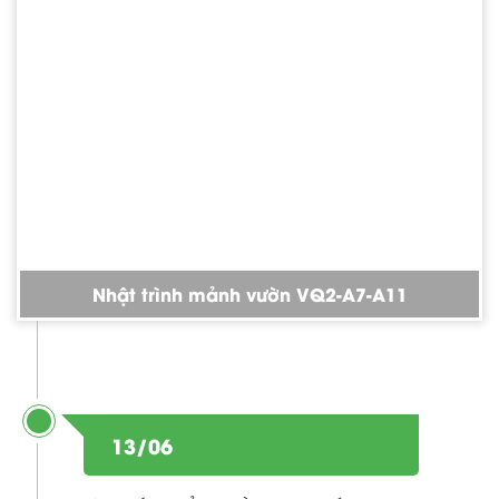
Nhật trình mảnh vườn VQ2-A7-A11
13/06