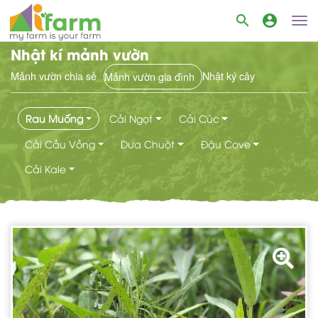
search
account_circle
Nhật kí mảnh vườn
Mảnh vườn chia sẻ
Nhật ký cây
Mảnh vườn gia đình
Rau Muống
Cải Ngọt
Cải Cúc
Cải Cầu Vồng
Dưa Chuột
Đậu Cove
Cải Kale