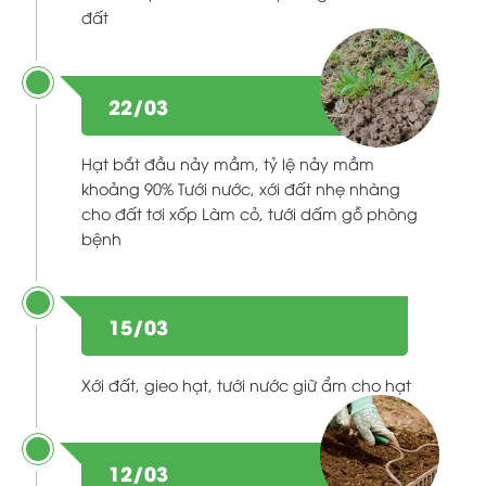
đất
22/03
Hạt bắt đầu nảy mầm, tỷ lệ nảy mầm
khoảng 90% Tưới nước, xới đất nhẹ nhàng
cho đất tơi xốp Làm cỏ, tưới dấm gỗ phòng
bệnh
15/03
Xới đất, gieo hạt, tưới nước giữ ẩm cho hạt
12/03