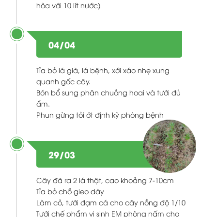
hòa với 10 lít nước)
04/04
Tỉa bỏ lá già, lá bệnh, xới xáo nhẹ xung
quanh gốc cây.
Bón bổ sung phân chuồng hoai và tưới đủ
ẩm.
Phun gừng tỏi ớt định kỳ phòng bệnh
29/03
Cây đã ra 2 lá thật, cao khoảng 7-10cm
Tỉa bỏ chỗ gieo dày
Làm cỏ, tưới đạm cá cho cây nồng độ 1/10
Tưới chế phẩm vi sinh EM phòng nấm cho