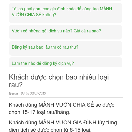
Tôi có phải gom các gia đình khác để cùng tạo MẢNH
VƯỜN CHIA SẺ không?
Vườn có những gói dịch vụ nào? Giá cả ra sao?
Đăng ký sau bao lâu thì có rau thu?
Làm thế nào để đăng ký dịch vụ?
Khách được chọn bao nhiêu loại
Vườn mẫu là gì?
rau?
IFarm
-
09:48 30/07/2019
Nếu mất mùa, khách sẽ không có rau thu à?
Khách dùng MẢNH VƯỜN CHIA SẺ sẽ được
chọn 15-17 loại rau/tháng.
Nếu vụ mùa thuận lợi, tôi có được nhận rau nhiều hơn
không?
Khách dùng MẢNH VƯỜN GIA ĐÌNH tùy từng
diện tích sẽ được chọn từ 8-15 loại.