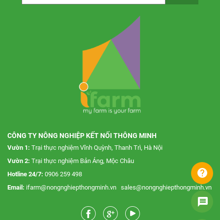
Mỗi lần khách sẽ được nhận mấy loại rau?
Các loại rau giữa các lần ship có khác nhau không?
Phí ship rau lên nhà là bao nhiêu?
Rau vườn trồng là rau an toàn hay hữu cơ?
Không dùng phân hóa học, vườn chăm sóc rau củ như
thế nào?
CÔNG TY NÔNG NGHIỆP KẾT NỐI THÔNG MINH
Làm thế nào để biết rau có được trồng theo đúng tiêu
Vườn 1:
Trại thực nghiệm Vĩnh Quỳnh, Thanh Trì, Hà Nội
chuẩn cam kết?
Vườn 2:
Trại thực nghiệm Bản Áng, Mộc Châu
help
Hotline 24/7:
0906 259 498
Email:
ifarm@nongnghiepthongminh.vn
sales@nongnghiepthongminh.vn
message