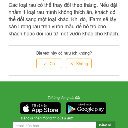
Phải dùng dịch vụ trong ít nhất là mấy tháng?
Các loại rau có thể thay đổi theo tháng. Nếu đặt
nhầm 1 loại rau mình không thích ăn, khách có
Nếu sử dụng dịch vụ, rau sẽ được trồng ở Hà Nội hay
thể đổi sang một loại khác. Khi đó, iFarm sẽ lấy
Mộc Châu?
sản lượng rau trên vườn mẫu để hỗ trợ cho
khách hoặc đổi rau từ một vườn khác cho khách.
Đặt vườn ở Vĩnh Quỳnh có được lên Mộc Châu trải
nghiệm và ngược lại không?
Bài viết này có hữu ích không?
iFarm có xe đưa đón khách xuống vườn không?
Khách được chọn bao nhiêu loại rau?
Trước khi giao rau, vườn có thông báo các loại rau khách
được nhận không, hay có gì giao nấy?
Tải ứng dụng cài đặt
Một tuần, iFarm giao rau mấy lần?
Đăng kí nhận thông tin của iFarm
ĐĂNG KÍ