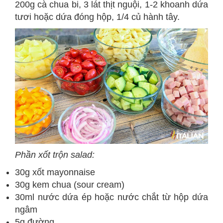
200g cà chua bi, 3 lát thịt nguội, 1-2 khoanh dứa
tươi hoặc dứa đóng hộp, 1/4 củ hành tây.
Phần xốt trộn salad:
30g xốt mayonnaise
30g kem chua (sour cream)
30ml nước dứa ép hoặc nước chắt từ hộp dứa
ngâm
5g đường