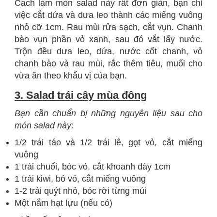
Cách làm món salad này rất đơn giản, bạn chỉ
việc cắt dứa và dưa leo thành các miếng vuông
nhỏ cỡ 1cm. Rau mùi rửa sạch, cắt vụn. Chanh
bào vụn phần vỏ xanh, sau đó vắt lấy nước.
Trộn đều dưa leo, dứa, nước cốt chanh, vỏ
chanh bào và rau mùi, rắc thêm tiêu, muối cho
vừa ăn theo khẩu vị của bạn.
3. Salad trái cây mùa đông
Bạn cần chuẩn bị những nguyên liệu sau cho
món salad này:
1/2 trái táo và 1/2 trái lê, gọt vỏ, cắt miếng
vuông
1 trái chuối, bóc vỏ, cắt khoanh dày 1cm
1 trái kiwi, bỏ vỏ, cắt miếng vuông
1-2 trái quýt nhỏ, bóc rời từng múi
Một nắm hạt lựu (nếu có)