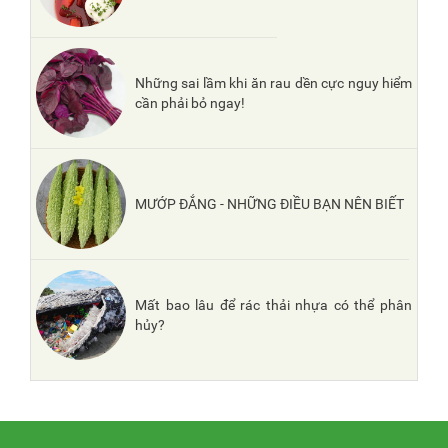
Những sai lầm khi ăn rau dền cực nguy hiểm
cần phải bỏ ngay!
MƯỚP ĐẮNG - NHỮNG ĐIỀU BẠN NÊN BIẾT
Mất bao lâu để rác thải nhựa có thể phân
hủy?