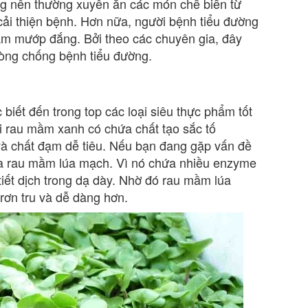
ng nên thường xuyên ăn các món chế biến từ
ải thiện bệnh. Hơn nữa, người bệnh tiểu đường
m mướp đắng. Bởi theo các chuyên gia, đây
phòng chống bệnh tiểu đường.
iết đến trong top các loại siêu thực phẩm tốt
i rau mầm xanh có chứa chất tạo sắc tố
l và chất đạm dễ tiêu. Nếu bạn đang gặp vấn đề
ua rau mầm lúa mạch. Vì nó chứa nhiều enzyme
iết dịch trong dạ dày. Nhờ đó rau mầm lúa
rơn tru và dễ dàng hơn.