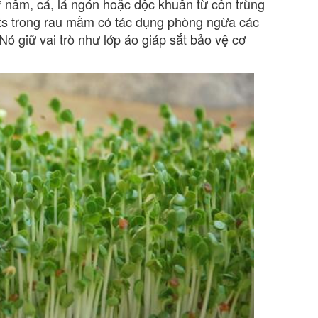
ừ nấm, cá, lá ngón hoặc độc khuẩn từ côn trùng
ants trong rau mầm có tác dụng phòng ngừa các
ó giữ vai trò như lớp áo giáp sắt bảo vệ cơ