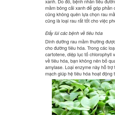
xanh. Do đó, bệnh nhân tiểu đườ
mầm bông cải xanh để góp phần c
cũng không quên lựa chọn rau mầ
cũng là loại rau rất tốt cho việc 
Đẩy lùi các bệnh về tiêu hóa
Dinh dưỡng rau mầm thường được b
cho đường tiêu hóa. Trong các loạ
cartotene, diệp lục tố chlorophyl
về tiêu hóa, bạn không nên bỏ q
amylase. Loại enzyme này hỗ trợ t
mạch giúp hệ tiêu hóa hoạt động t