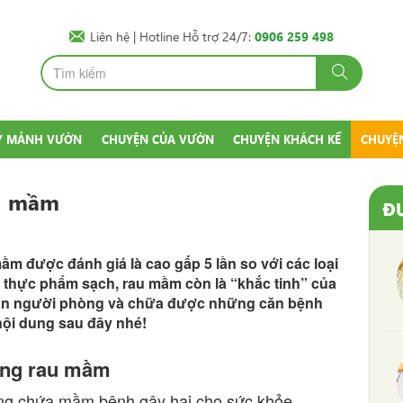
Liên hệ
| Hotline Hỗ trợ 24/7:
0906 259 498
Ý MẢNH VƯỜN
CHUYỆN CỦA VƯỜN
CHUYỆN KHÁCH KỂ
CHUYỆ
au mầm
Đ
mầm được đánh giá là cao gấp 5 lần so với các loại
ại thực phẩm sạch, rau mầm còn là “khắc tinh” của
p con người phòng và chữa được những căn bệnh
nội dung sau đây nhé!
ỡng rau mầm
ng chứa mầm bệnh gây hại cho sức khỏe.