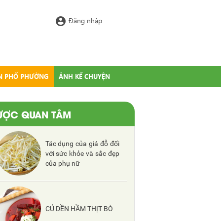
account_circle
Đăng nhập
N PHỐ PHƯỜNG
ẢNH KỂ CHUYỆN
ƯỢC QUAN TÂM
Tác dụng của giá đỗ đối
với sức khỏe và sắc đẹp
của phụ nữ
CỦ DỀN HẦM THỊT BÒ