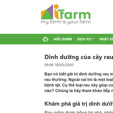
HIỂU IFARM
DỊCH VỤ
NHẬT K
Dinh dưỡng của cây r
09:08 18/03/2020
Bạn có biết giá trị dinh dưỡng rau 
rau thường. Ngoài vai trò là một lo
bệnh tật. Cụ thể loại rau này giú
nào? Chúng ta hãy tham khảo tiếp 
Khám phá giá trị dinh dư
Rau mầm được trồng tại nhà, khô