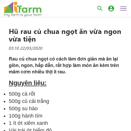
search
account_circle
Hũ rau củ chua ngọt ăn vừa ngon
vừa tiện
03:10 22/03/2020
Rau củ chua ngọt có cách làm đơn giản mà ăn lại
giòn, ngon, hấp dẫn, rất hợp làm món ăn kèm trên
mâm cơm nhiều thịt ít rau.
Nguyên liệu:
500g cà rốt
500g củ cải trắng
500g su hào
100g hành tím
1 ít ớt xiêm xanh
Vài trái ớt hiểm đỏ