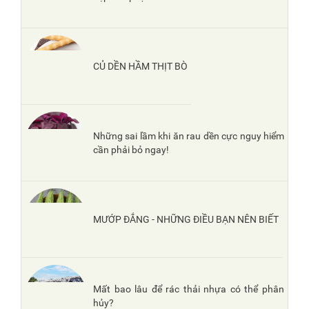
CỦ DỀN HẦM THỊT BÒ
Những sai lầm khi ăn rau dền cực nguy hiểm
cần phải bỏ ngay!
MƯỚP ĐẮNG - NHỮNG ĐIỀU BẠN NÊN BIẾT
Mất bao lâu để rác thải nhựa có thể phân
hủy?