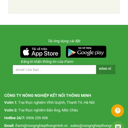
Tải ứng dụng cài đặt
Đăng kí nhận thông tin của iFarm
ĐĂNG KÍ
CÔNG TY NÔNG NGHIỆP KẾT NỐI THÔNG MINH
Vườn 1:
Trại thực nghiệm Vĩnh Quỳnh, Thanh Trì, Hà Nội
help
Vườn 2:
Trại thực nghiệm Bản Áng, Mộc Châu
Hotline 24/7:
0906 259 498
Email:
ifarm@nongnghiepthongminh.vn
sales@nongnghiepthongminh.vn
message