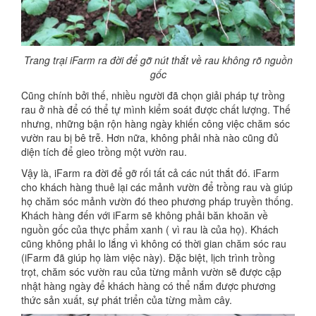
Trang trại iFarm ra đời để gỡ nút thắt về rau không rõ nguồn
gốc
Cũng chính bởi thế, nhiều người đã chọn giải pháp tự trồng
rau ở nhà để có thể tự mình kiểm soát được chất lượng. Thế
nhưng, những bận rộn hàng ngày khiến công việc chăm sóc
vườn rau bị bê trễ. Hơn nữa, không phải nhà nào cũng đủ
diện tích để gieo trồng một vườn rau.
Vậy là, iFarm ra đời để gỡ rối tất cả các nút thắt đó. iFarm
cho khách hàng thuê lại các mảnh vườn để trồng rau và giúp
họ chăm sóc mảnh vườn đó theo phương pháp truyền thống.
Khách hàng đến với iFarm sẽ không phải băn khoăn về
nguồn gốc của thực phẩm xanh ( vì rau là của họ). Khách
cũng không phải lo lắng vì không có thời gian chăm sóc rau
(iFarm đã giúp họ làm việc này). Đặc biệt, lịch trình trồng
trọt, chăm sóc vườn rau của từng mảnh vườn sẽ được cập
nhật hàng ngày để khách hàng có thể nắm được phương
thức sản xuất, sự phát triển của từng mầm cây.