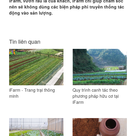
iFarm
, vườn rau là của khách,
iFarm
chỉ giúp chăm sóc
nên sẽ không dùng các biện pháp phi truyền thống tác
động vào sản lượng.
Tin liên quan
iFarm - Trang trại thông
Quy trình canh tác theo
minh
phương pháp hữu cơ tại
iFarm