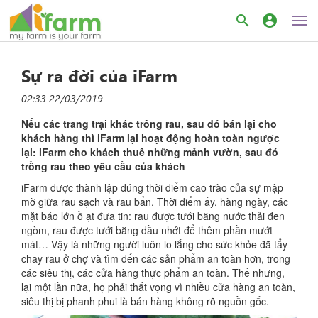
search
account_circle
Sự ra đời của iFarm
02:33 22/03/2019
Nếu các trang trại khác trồng rau, sau đó bán lại cho
khách hàng thì iFarm lại hoạt động hoàn toàn ngược
lại: iFarm cho khách thuê những mảnh vườn, sau đó
trồng rau theo yêu cầu của khách
iFarm được thành lập đúng thời điểm cao trào của sự mập
mờ giữa rau sạch và rau bẩn. Thời điểm ấy, hàng ngày, các
mặt báo lớn ồ ạt đưa tin: rau được tưới bằng nước thải đen
ngòm, rau được tưới bằng dầu nhớt để thêm phần mướt
mát… Vậy là những người luôn lo lắng cho sức khỏe đã tẩy
chay rau ở chợ và tìm đến các sản phẩm an toàn hơn, trong
các siêu thị, các cửa hàng thực phẩm an toàn. Thế nhưng,
lại một lần nữa, họ phải thất vọng vì nhiều cửa hàng an toàn,
siêu thị bị phanh phui là bán hàng không rõ nguồn gốc.