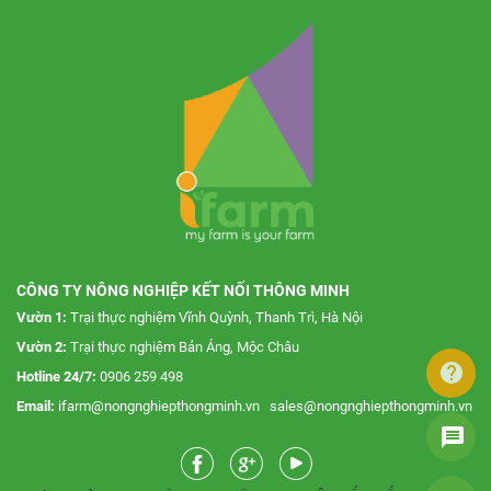
CÔNG TY NÔNG NGHIỆP KẾT NỐI THÔNG MINH
Vườn 1:
Trại thực nghiệm Vĩnh Quỳnh, Thanh Trì, Hà Nội
Vườn 2:
Trại thực nghiệm Bản Áng, Mộc Châu
help
Hotline 24/7:
0906 259 498
Email:
ifarm@nongnghiepthongminh.vn
sales@nongnghiepthongminh.vn
message