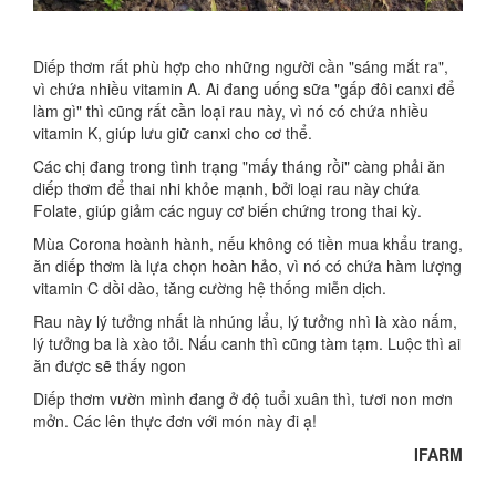
Diếp thơm rất phù hợp cho những người cần "sáng mắt ra",
vì chứa nhiều vitamin A. Ai đang uống sữa "gấp đôi canxi để
làm gì" thì cũng rất cần loại rau này, vì nó có chứa nhiều
vitamin K, giúp lưu giữ canxi cho cơ thể.
Các chị đang trong tình trạng "mấy tháng rồi" càng phải ăn
diếp thơm để thai nhi khỏe mạnh, bởi loại rau này chứa
Folate, giúp giảm các nguy cơ biến chứng trong thai kỳ.
Mùa Corona hoành hành, nếu không có tiền mua khẩu trang,
ăn diếp thơm là lựa chọn hoàn hảo, vì nó có chứa hàm lượng
vitamin C dồi dào, tăng cường hệ thống miễn dịch.
Rau này lý tưởng nhất là nhúng lẩu, lý tưởng nhì là xào nấm,
lý tưởng ba là xào tỏi. Nấu canh thì cũng tàm tạm. Luộc thì ai
ăn được sẽ thấy ngon
Diếp thơm vườn mình đang ở độ tuổi xuân thì, tươi non mơn
mởn. Các lên thực đơn với món này đi ạ!
IFARM