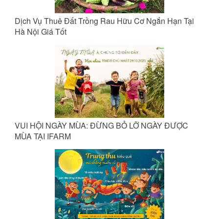
Dịch Vụ Thuê Đất Trồng Rau Hữu Cơ Ngắn Hạn Tại
Hà Nội Giá Tốt
VUI HỘI NGÀY MÙA: ĐỪNG BỎ LỠ NGÀY ĐƯỢC
MÙA TẠI IFARM