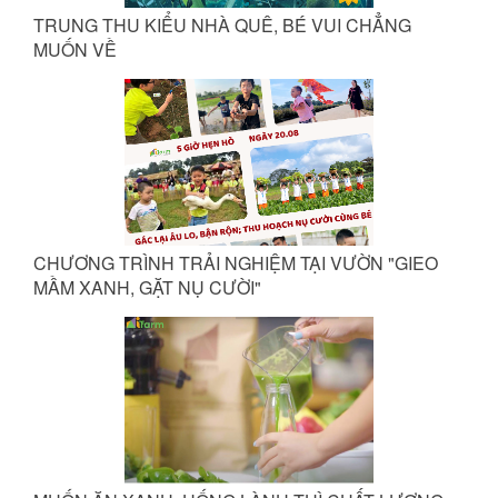
TRUNG THU KIỂU NHÀ QUÊ, BÉ VUI CHẲNG
MUỐN VỀ
CHƯƠNG TRÌNH TRẢI NGHIỆM TẠI VƯỜN "GIEO
MẦM XANH, GẶT NỤ CƯỜI"