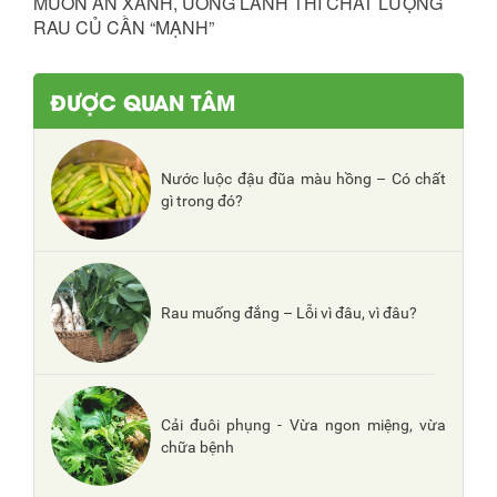
MUỐN ĂN XANH, UỐNG LÀNH THÌ CHẤT LƯỢNG
RAU CỦ CẦN “MẠNH”
ĐƯỢC QUAN TÂM
Nước luộc đậu đũa màu hồng – Có chất
gì trong đó?
Rau muống đắng – Lỗi vì đâu, vì đâu?
Cải đuôi phụng - Vừa ngon miệng, vừa
chữa bệnh