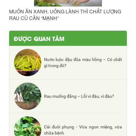
MUỐN ĂN XANH, UỐNG LÀNH THÌ CHẤT LƯỢNG
RAU CỦ CẦN “MẠNH”
ĐƯỢC QUAN TÂM
Nước luộc đậu đũa màu hồng – Có chất
gì trong đó?
Rau muống đắng – Lỗi vì đâu, vì đâu?
Cải đuôi phụng - Vừa ngon miệng, vừa
chữa bệnh