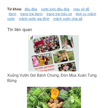
Từ khóa:
đậu đũa
nước luộc đậu đũa
màu vỏ đỗ
ifarm
trang trại ifarm
trang trại hữu cơ
dịch vụ mảnh
vườn
mảnh vườn gia đình
mảnh vườn chia sẻ
Tin liên quan
Xuống Vườn Gói Bánh Chưng, Đón Mùa Xuân Tưng
Bừng