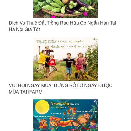
Dịch Vụ Thuê Đất Trồng Rau Hữu Cơ Ngắn Hạn Tại
Hà Nội Giá Tốt
VUI HỘI NGÀY MÙA: ĐỪNG BỎ LỠ NGÀY ĐƯỢC
MÙA TẠI IFARM