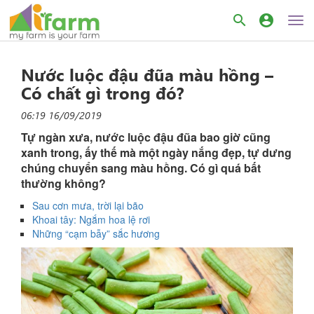
search
account_circle
Nước luộc đậu đũa màu hồng –
Có chất gì trong đó?
06:19 16/09/2019
Tự ngàn xưa, nước luộc đậu đũa bao giờ cũng
xanh trong, ấy thế mà một ngày nắng đẹp, tự dưng
chúng chuyển sang màu hồng. Có gì quá bất
thường không?
Sau cơn mưa, trời lại bão
Khoai tây: Ngắm hoa lệ rơi
Những “cạm bẫy” sắc hương