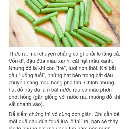
Thực ra, mọi chuyện chẳng có gì phải lo lắng cả.
Vốn dĩ, đậu đũa màu xanh, cái hạt màu xanh.
Nhưng đó là khi còn “trẻ”, tươi non thôi. Khi bắt
đầu “luống tuổi”, những hạt bên trong bắt đầu
chuyển sang màu hồng pha tím. Chính những
hạt đỗ này đã làm bát nước rau có màu phơn
phớt hồng (gần giống với nước rau muống đỏ khi
vắt chanh vào).
Để kiểm chứng thì vô cùng đơn giản. Chỉ cần bẻ
một quả đậu đũa “quá lứa lỡ thì” ra, bạn sẽ thấy
lấp ló những hạt màu ánh tím nằm nép mình