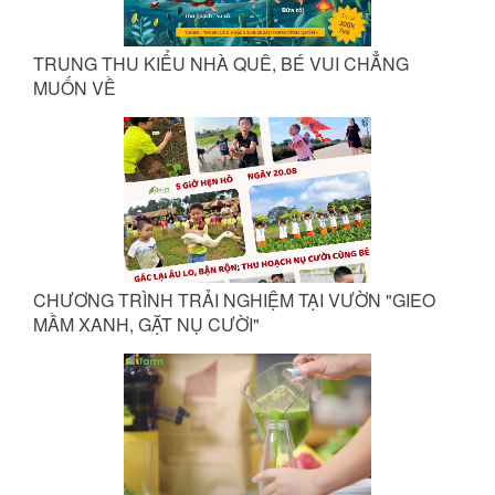
TRUNG THU KIỂU NHÀ QUÊ, BÉ VUI CHẲNG
MUỐN VỀ
CHƯƠNG TRÌNH TRẢI NGHIỆM TẠI VƯỜN "GIEO
MẦM XANH, GẶT NỤ CƯỜI"