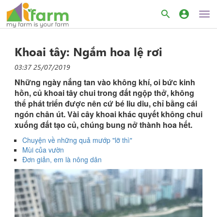
search
account_circle
Khoai tây: Ngắm hoa lệ rơi
03:37 25/07/2019
Những ngày nắng tan vào không khí, oi bức kinh
hồn, củ khoai tây chui trong đất ngộp thở, không
thể phát triển được nên cứ bé liu diu, chỉ bằng cái
ngón chân út. Vài cây khoai khác quyết không chui
xuống đất tạo củ, chúng bung nở thành hoa hết.
Chuyện về những quả mướp "lỡ thì"
Mùi của vườn
Đơn giản, em là nông dân