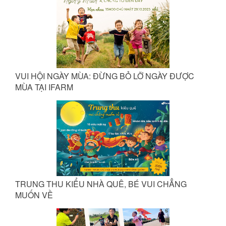
VUI HỘI NGÀY MÙA: ĐỪNG BỎ LỠ NGÀY ĐƯỢC
MÙA TẠI IFARM
TRUNG THU KIỂU NHÀ QUÊ, BÉ VUI CHẲNG
MUỐN VỀ