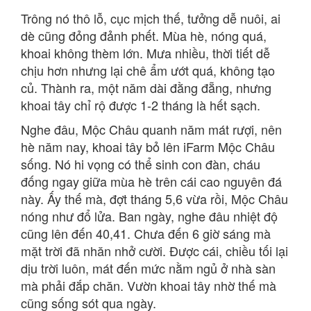
Trông nó thô lỗ, cục mịch thế, tưởng dễ nuôi, ai
dè cũng đỏng đảnh phết. Mùa hè, nóng quá,
khoai không thèm lớn. Mưa nhiều, thời tiết dễ
chịu hơn nhưng lại chê ẩm ướt quá, không tạo
củ. Thành ra, một năm dài đằng đẵng, nhưng
khoai tây chỉ rộ được 1-2 tháng là hết sạch.
Nghe đâu, Mộc Châu quanh năm mát rượi, nên
hè năm nay, khoai tây bỏ lên iFarm Mộc Châu
sống. Nó hi vọng có thể sinh con đàn, cháu
đống ngay giữa mùa hè trên cái cao nguyên đá
này. Ấy thế mà, đợt tháng 5,6 vừa rồi, Mộc Châu
nóng như đổ lửa. Ban ngày, nghe đâu nhiệt độ
cũng lên đến 40,41. Chưa đến 6 giờ sáng mà
mặt trời đã nhăn nhở cười. Được cái, chiều tối lại
dịu trời luôn, mát đến mức nằm ngủ ở nhà sàn
mà phải đắp chăn. Vườn khoai tây nhờ thế mà
cũng sống sót qua ngày.