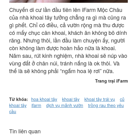
Chuyến di cư lần đầu tiên lên iFarm Mộc Châu
của nhà khoai tây tưởng chẳng ra gì mà cũng ra
gì phết. Chỉ có điều, cả vườn rộng mà thu được
có mấy chục cân khoai, khách ăn không bõ dính
răng. Nhưng thôi, lần đầu làm chuyện ấy, người
còn không làm được hoàn hảo nữa là khoai.
Năm sau, rút kinh nghiệm, nhà khoai sẽ núp vào
vùng đất ở chân núi, tránh nắng là ok thôi. Và
thế là sẽ không phải “ngắm hoa lệ rơi” nữa.
Trang trại iFarm
Từ khóa:
hoa khoai tây
khoai tây
khoai tây trái vụ
củ
khoai tây
ifarm
dịch vụ mảnh vườn
trồng rau theo yêu
cầu
Tin liên quan