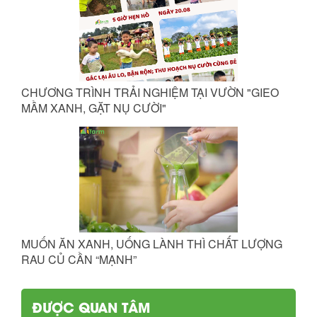
CHƯƠNG TRÌNH TRẢI NGHIỆM TẠI VƯỜN "GIEO
MẦM XANH, GẶT NỤ CƯỜI"
MUỐN ĂN XANH, UỐNG LÀNH THÌ CHẤT LƯỢNG
RAU CỦ CẦN “MẠNH”
ĐƯỢC QUAN TÂM