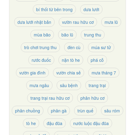
bí thối từ bên trong
dưa lưới
dưa lưới nhật bản
vườn rau hữu cơ
mưa lũ
mùa bão
bão lũ
trung thu
trò chơi trung thu
đèn cù
múa sư tử
rước đuốc
nặn tò he
phá cỗ
vườn gia đình
vườn chia sẻ
mưa tháng 7
mưa ngâu
sâu bệnh
trang trại
trang trại rau hữu cơ
phân hữu cơ
phân chuồng
phân gà
trùn quế
sâu róm
tò he
đậu đũa
nước luộc đậu đũa