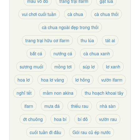
màu vỏ đỗ
trang trại ifarm
gặt lúa
vui chơi cuối tuần
cà chua
cà chua thối
cà chua ngoài đẹp trong thối
trang trại hữu cơ ifarm
thu lúa
tát ai
bắt cá
nướng cá
cà chua xanh
sương muối
mồng tơi
súp lơ
lơ xanh
hoa lơ
hoa lơ vàng
lơ hỏng
vườn ifarm
nghỉ tết
mầm non akina
thu hoạch khoai tây
ifarn
mưa đá
thiếu rau
nhà sàn
ớt chuông
hoa bí
bí đỏ
vườn rau
cuối tuần đi đâu
Gói rau củ ép nước