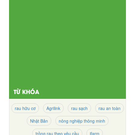
Hạt vi nhựa được phát hiện trong nước
mưa
(11/07/2019)
Những hạt vi nhựa có kích thước nhỏ hơn 25 micron
có thể đi vào cơ thể qua đường hô hấp, trong khi
những hạt có kích thước nhỏ hơn 5 micron có thể
lưu lại ở mô phổi của con người.
TỪ KHÓA
rau hữu cơ
Agrilink
rau sạch
rau an toàn
Nhật Bản
nông nghiệp thông minh
trồng rau theo yêu cầu
ifarm