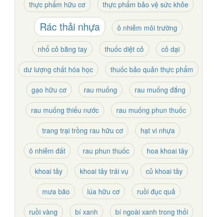
thực phẩm hữu cơ
thực phẩm bảo vệ sức khỏe
Rác thải nhựa
ô nhiễm môi trường
nhổ cỏ bằng tay
thuốc diệt cỏ
cỏ dại
dư lượng chất hóa học
thuốc bảo quản thực phẩm
gạo hữu cơ
rau muống
rau muống đắng
rau muống thiếu nước
rau muống phun thuốc
trang trại trồng rau hữu cơ
hạt vi nhựa
ô nhiễm đất
rau phun thuốc
hoa khoai tây
khoai tây
khoai tây trái vụ
củ khoai tây
mưa bão
lúa hữu cơ
ruồi đục quả
ruồi vàng
bí xanh
bí ngoài xanh trong thối