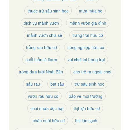
thuốc trừ sâu sinh học
mưa mùa hè
dịch vụ mảnh vườn
mảnh vườn gia đình
mảnh vườn chia sẻ
trang trại hữu cơ
trồng rau hữu cơ
nông nghiệp hữu cơ
cuối tuần là ifarm
vui chơi tại trang trại
trồng dưa lưới Nhật Bản
cho trẻ ra ngoài chơi
sâu rau
bắt sâu
trừ sâu sinh học
vườn rau hữu cơ
bảo vệ môi trường
chai nhựa độc hại
thịt lợn hữu cơ
chăn nuôi hữu cơ
thịt lợn sạch