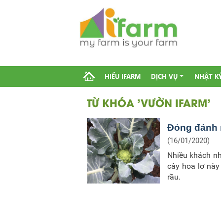
HIỂU IFARM
DỊCH VỤ
NHẬT K
TỪ KHÓA 'VƯỜN IFARM'
Đỏng đảnh 
(16/01/2020)
Nhiều khách nh
cây hoa lơ này
rầu.