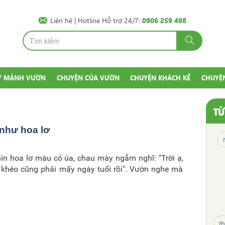
Liên hệ
| Hotline Hỗ trợ 24/7:
0906 259 498
Ý MẢNH VƯỜN
CHUYỆN CỦA VƯỜN
CHUYỆN KHÁCH KỂ
CHUYỆ
T
như hoa lơ
ìn hoa lơ màu cỏ úa, chau mày ngẫm nghĩ: "Trời ạ,
 khéo cũng phải mấy ngày tuổi rồi". Vườn nghe mà
t