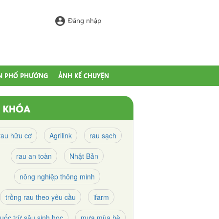
account_circle
Đăng nhập
N PHỐ PHƯỜNG
ẢNH KỂ CHUYỆN
Ừ KHÓA
rau hữu cơ
Agrilink
rau sạch
rau an toàn
Nhật Bản
nông nghiệp thông minh
trồng rau theo yêu cầu
ifarm
huốc trừ sâu sinh học
mưa mùa hè