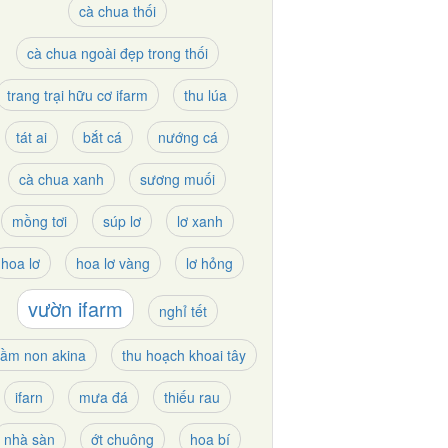
cà chua thối
cà chua ngoài đẹp trong thối
trang trại hữu cơ ifarm
thu lúa
tát ai
bắt cá
nướng cá
cà chua xanh
sương muối
mồng tơi
súp lơ
lơ xanh
hoa lơ
hoa lơ vàng
lơ hỏng
vườn ifarm
nghỉ tết
ầm non akina
thu hoạch khoai tây
ifarn
mưa đá
thiếu rau
nhà sàn
ớt chuông
hoa bí