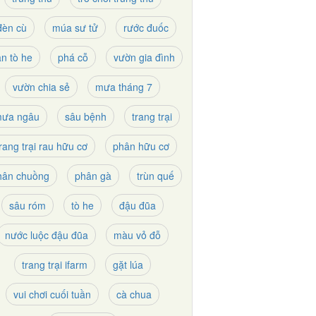
đèn cù
múa sư tử
rước đuốc
n tò he
phá cỗ
vườn gia đình
vườn chia sẻ
mưa tháng 7
ưa ngâu
sâu bệnh
trang trại
trang trại rau hữu cơ
phân hữu cơ
hân chuồng
phân gà
trùn quế
sâu róm
tò he
đậu đũa
nước luộc đậu đũa
màu vỏ đỗ
trang trại ifarm
gặt lúa
vui chơi cuối tuần
cà chua