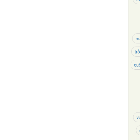
m
tr
cuố
v