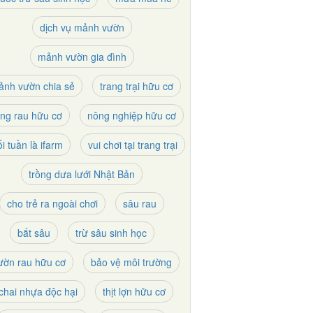
dịch vụ mảnh vườn
mảnh vườn gia đình
ảnh vườn chia sẻ
trang trại hữu cơ
ồng rau hữu cơ
nông nghiệp hữu cơ
i tuần là ifarm
vui chơi tại trang trại
trồng dưa lưới Nhật Bản
cho trẻ ra ngoài chơi
sâu rau
bắt sâu
trừ sâu sinh học
ườn rau hữu cơ
bảo vệ môi trường
chai nhựa độc hại
thịt lợn hữu cơ