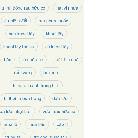
ng trại trồng rau hữu cơ
hạt vi nhựa
ô nhiễm đất
rau phun thuốc
hoa khoai tây
khoai tây
khoai tây trái vụ
củ khoai tây
a bão
lúa hữu cơ
ruồi đục quả
ruồi vàng
bí xanh
bí ngoài xanh trong thối
bí thối từ bên trong
dưa lưới
ưa lưới nhật bản
vườn rau hữu cơ
mưa lũ
mùa bão
bão lũ
trung thu
trò chơi trung thu