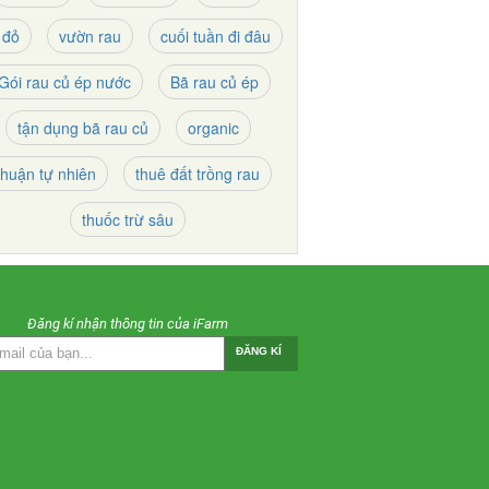
 đỏ
vườn rau
cuối tuần đi đâu
Gói rau củ ép nước
Bã rau củ ép
tận dụng bã rau củ
organic
thuận tự nhiên
thuê đất trồng rau
thuốc trừ sâu
Đăng kí nhận thông tin của iFarm
ĐĂNG KÍ