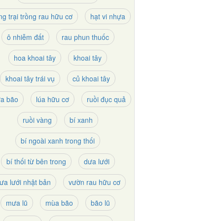
ng trại trồng rau hữu cơ
hạt vi nhựa
ô nhiễm đất
rau phun thuốc
hoa khoai tây
khoai tây
khoai tây trái vụ
củ khoai tây
a bão
lúa hữu cơ
ruồi đục quả
ruồi vàng
bí xanh
bí ngoài xanh trong thối
bí thối từ bên trong
dưa lưới
ưa lưới nhật bản
vườn rau hữu cơ
mưa lũ
mùa bão
bão lũ