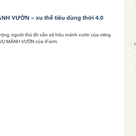
Tại sao loại rau này lại có giá thành cao đến như
NH VƯỜN – xu thế tiêu dùng thời 4.0
rộng, người thủ đô vẫn sở hữu mảnh vườn của riêng
 VỤ MẢNH VƯỜN của iFarm
R