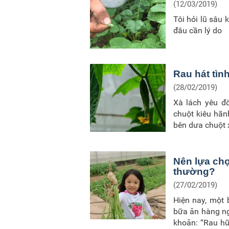
(12/03/2019)
Tôi hỏi lũ sâu 
đâu cần lý do
Rau hát tìn
(28/02/2019)
Xà lách yêu đ
chuột kiêu hãn
bên dưa chuột x
Nên lựa chọ
thường?
(27/02/2019)
Hiện nay, một 
bữa ăn hàng ng
khoăn: “Rau hữ