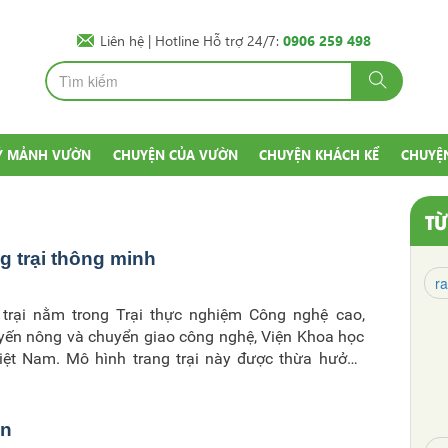
Liên hệ
| Hotline Hỗ trợ 24/7:
0906 259 498
Ý MẢNH VƯỜN
CHUYỆN CỦA VƯỜN
CHUYỆN KHÁCH KỂ
CHUYỆ
T
ng trại thông minh
r
 trại nằm trong Trại thực nghiệm Công nghệ cao,
ến nông và chuyển giao công nghệ, Viện Khoa học
iệt Nam. Mô hình trang trại này được thừa hưởng
hạ tầng do Viện đầu tư như: hệ thống nhà lưới hiện
phân chuồng tiên tiến...
on