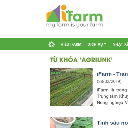
HIỂU IFARM
DỊCH VỤ
NHẬT K
TỪ KHÓA 'AGRILINK'
iFarm - Tra
(28/02/2019)
iFarm là trang
Trung tâm Khuy
Nông nghiệp V
toàn bộ cơ sở 
đại, hệ thống ủ 
Tình sâu n