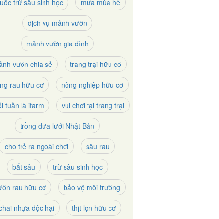
huốc trừ sâu sinh học
mưa mùa hè
dịch vụ mảnh vườn
mảnh vườn gia đình
ảnh vườn chia sẻ
trang trại hữu cơ
ồng rau hữu cơ
nông nghiệp hữu cơ
i tuần là ifarm
vui chơi tại trang trại
trồng dưa lưới Nhật Bản
cho trẻ ra ngoài chơi
sâu rau
bắt sâu
trừ sâu sinh học
ườn rau hữu cơ
bảo vệ môi trường
chai nhựa độc hại
thịt lợn hữu cơ