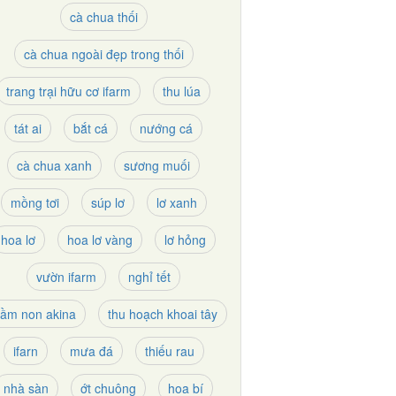
cà chua thối
cà chua ngoài đẹp trong thối
trang trại hữu cơ ifarm
thu lúa
tát ai
bắt cá
nướng cá
cà chua xanh
sương muối
mồng tơi
súp lơ
lơ xanh
hoa lơ
hoa lơ vàng
lơ hỏng
vườn ifarm
nghỉ tết
ầm non akina
thu hoạch khoai tây
ifarn
mưa đá
thiếu rau
nhà sàn
ớt chuông
hoa bí