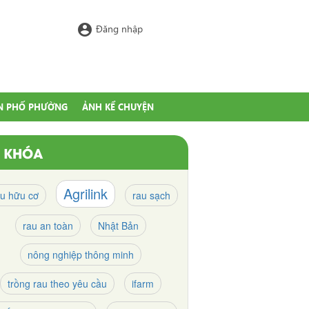
account_circle
Đăng nhập
N PHỐ PHƯỜNG
ẢNH KỂ CHUYỆN
Ừ KHÓA
Agrilink
au hữu cơ
rau sạch
rau an toàn
Nhật Bản
nông nghiệp thông minh
trồng rau theo yêu cầu
ifarm