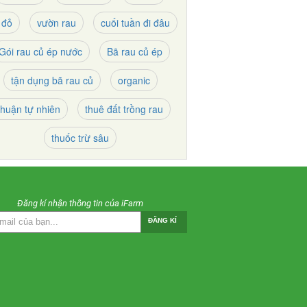
 đỏ
vườn rau
cuối tuần đi đâu
Gói rau củ ép nước
Bã rau củ ép
tận dụng bã rau củ
organic
thuận tự nhiên
thuê đất trồng rau
thuốc trừ sâu
Đăng kí nhận thông tin của iFarm
ĐĂNG KÍ