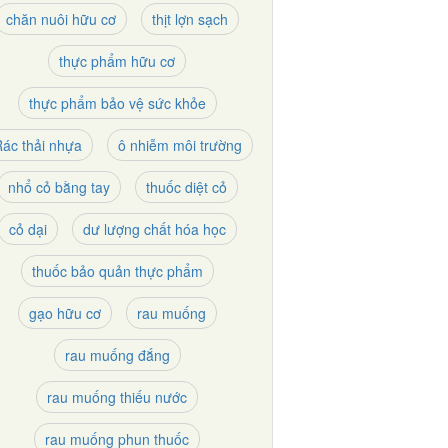
chăn nuôi hữu cơ
thịt lợn sạch
thực phẩm hữu cơ
thực phẩm bảo vệ sức khỏe
ác thải nhựa
ô nhiễm môi trường
nhổ cỏ bằng tay
thuốc diệt cỏ
cỏ dại
dư lượng chất hóa học
thuốc bảo quản thực phẩm
gạo hữu cơ
rau muống
rau muống đắng
rau muống thiếu nước
rau muống phun thuốc