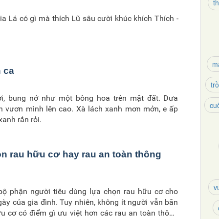
t
kia Lá có gì mà thích Lũ sâu cười khúc khích Thích -
m
h ca
tr
ời, bung nở như một bông hoa trên mặt đất. Dưa
cuố
h vươn mình lên cao. Xà lách xanh mơn mởn, e ấp
anh rắn rỏi.
n rau hữu cơ hay rau an toàn thông
v
bộ phận người tiêu dùng lựa chọn rau hữu cơ cho
ày của gia đình. Tuy nhiên, không ít người vẫn băn
u cơ có điểm gì ưu việt hơn các rau an toàn thông