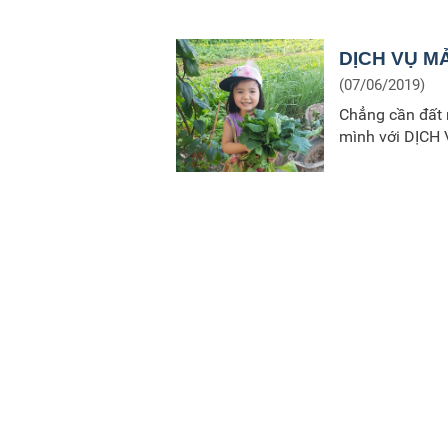
thường?” hay “
vậy”...
DỊCH VỤ MẢ
(07/06/2019)
Chẳng cần đất 
mình với DỊCH