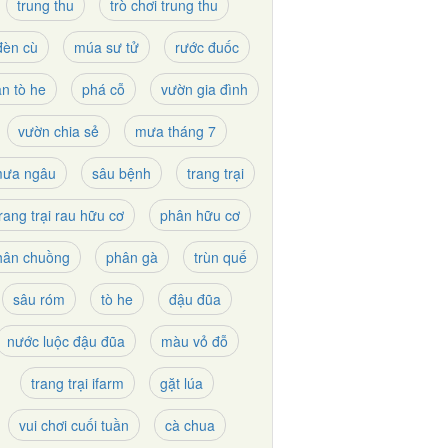
trung thu
trò chơi trung thu
đèn cù
múa sư tử
rước đuốc
n tò he
phá cỗ
vườn gia đình
vườn chia sẻ
mưa tháng 7
ưa ngâu
sâu bệnh
trang trại
trang trại rau hữu cơ
phân hữu cơ
hân chuồng
phân gà
trùn quế
sâu róm
tò he
đậu đũa
nước luộc đậu đũa
màu vỏ đỗ
trang trại ifarm
gặt lúa
vui chơi cuối tuần
cà chua